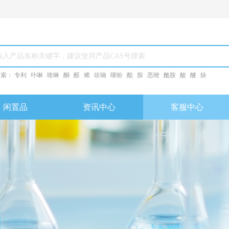
搜索：
专利
卟啉
喹啉
酮
醛
烯
呋喃
噻吩
酯
胺
恶唑
酰胺
酸
醚
炔
闲置品
资讯中心
客服中心