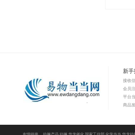
新手
接收
会员
平台
商品
友情链接
卟啉产品
卟啉
华龙催化
国家工信部
化学当当
华龙卟