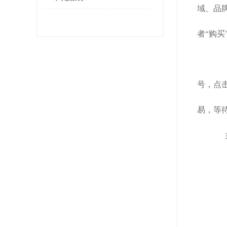
域、品
者“购
已
号，点击
易，等
如