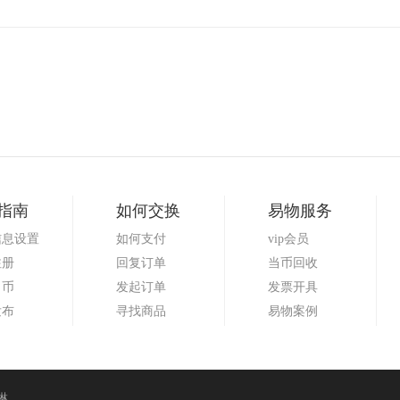
指南
如何交换
易物服务
信息设置
如何支付
vip会员
注册
回复订单
当币回收
当币
发起订单
发票开具
发布
寻找商品
易物案例
啉