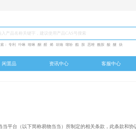
搜索：
专利
卟啉
喹啉
酮
醛
烯
呋喃
噻吩
酯
胺
恶唑
酰胺
酸
醚
炔
闲置品
资讯中心
客服中心
当当平台（以下简称易物当当）所制定的相关条款，此条款和协