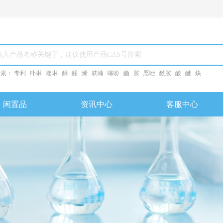
搜索：
专利
卟啉
喹啉
酮
醛
烯
呋喃
噻吩
酯
胺
恶唑
酰胺
酸
醚
炔
闲置品
资讯中心
客服中心