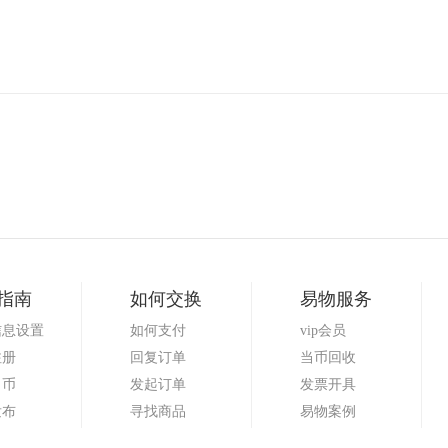
指南
如何交换
易物服务
信息设置
如何支付
vip会员
注册
回复订单
当币回收
当币
发起订单
发票开具
发布
寻找商品
易物案例